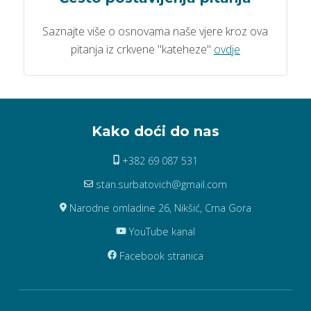
Saznajte više o osnovama naše vjere kroz ova
pitanja iz crkvene "kateheze"
ovdje
Kako doći do nas
+382 69 087 531
stan.surbatovich@gmail.com
Narodne omladine 26, Nikšić, Crna Gora
YouTube kanal
Facebook stranica