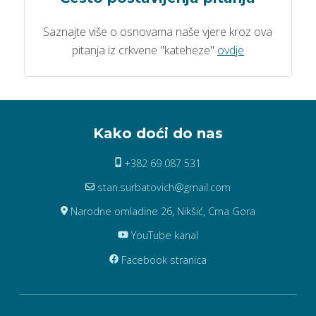
Saznajte više o osnovama naše vjere kroz ova
pitanja iz crkvene "kateheze"
ovdje
Kako doći do nas
+382 69 087 531
stan.surbatovich@gmail.com
Narodne omladine 26, Nikšić, Crna Gora
YouTube kanal
Facebook stranica