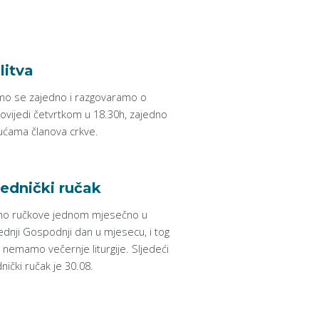
litva
mo se zajedno i razgovaramo o
ovijedi četvrtkom u 18.30h, zajedno
ućama članova crkve.
ednički ručak
o ručkove jednom mjesečno u
ednji Gospodnji dan u mjesecu, i tog
 nemamo večernje liturgije. Sljedeći
nički ručak je 30.08.