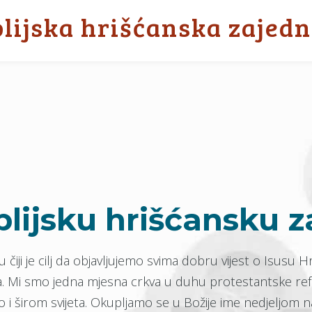
blijska hrišćanska zajedn
lijsku hrišćansku z
čiji je cilj da objavljujemo svima dobru vijest o Isusu H
ota. Mi smo jedna mjesna crkva u duhu protestantske ref
o i širom svijeta. Okupljamo se u Božije ime nedjeljom na 