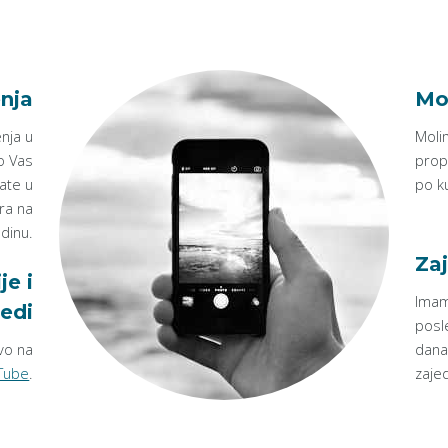
nja
Mo
nja u
Moli
o Vas
prop
ate u
po k
ra na
adinu.
Zaj
je i
Imam
edi
posl
vo na
dana
Tube
.
zajed