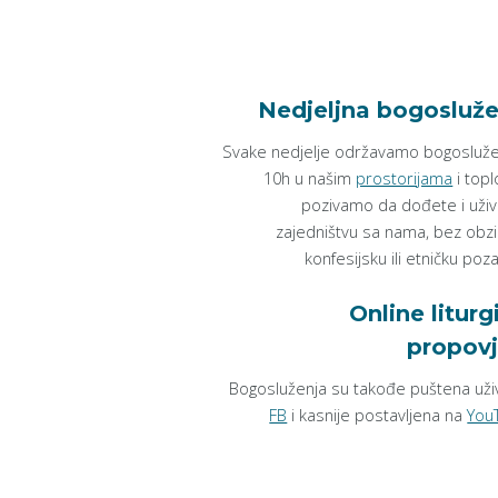
Nedjeljna bogosluže
Svake nedjelje održavamo bogosluže
10h u našim
prostorijama
i topl
pozivamo da dođete i uživ
zajedništvu sa nama, bez obzi
konfesijsku ili etničku poz
Online liturgi
propovj
Bogosluženja su takođe puštena uži
FB
i kasnije postavljena na
You