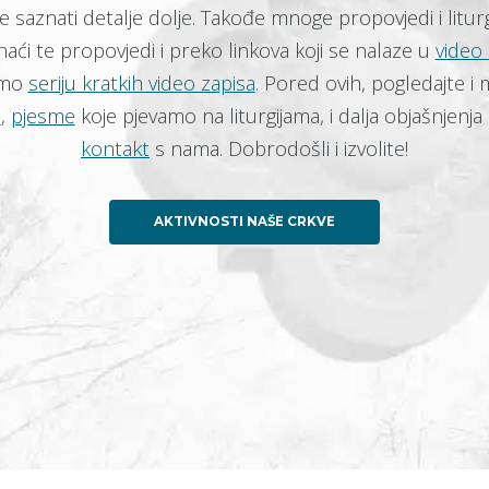
e saznati detalje dolje. Takođe mnoge propovjedi i litur
aći te propovjedi i preko linkova koji se nalaze u
video 
amo
seriju kratkih video zapisa
. Pored ovih, pogledajte i m
e
,
pjesme
koje pjevamo na liturgijama, i dalja objašnjen
kontakt
s nama. Dobrodošli i izvolite!
AKTIVNOSTI NAŠE CRKVE