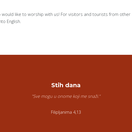
ould like to worship with us! For visitors and tourists from other 
nto English.
Stih dana
"Sve mogu u onome koji me snaži."
Filipljanima 4,13