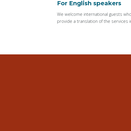
For English speakers
We welcome international guests who w
provide a translation of the services i