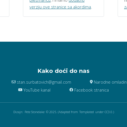
pjesmaricu
, i imamo
dodatnu
h
verziju ove stranice sa akordima
.
z
Kako doći do nas
stan.surbatovich@gmail.com
Narodne omladine 
YouTube kanal
Facebook stranica
Dizajn:
Pete Stonelake
© 2025. (Adapted from
Templated
under CC3.0.)