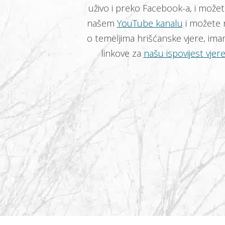
uživo i preko Facebook-a, i možet
našem
YouTube kanalu
i možete n
o temeljima hrišćanske vjere, im
linkove za
našu ispovijest vjer