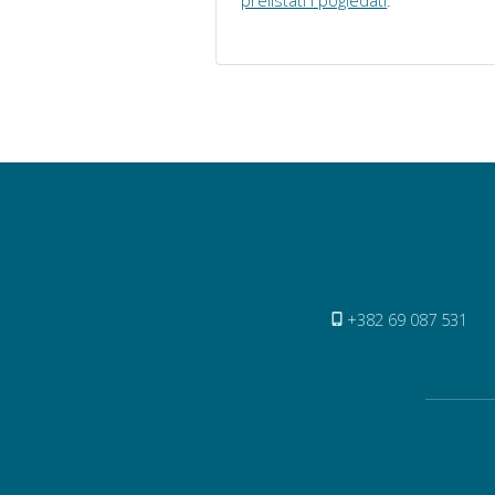
prelistati i pogledati
.
+382 69 087 531