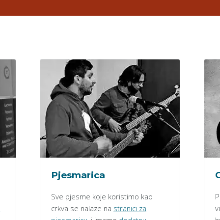
Pjesmarica
O
Sve pjesme koje koristimo kao
P
h
crkva se nalaze na
stranici za
v