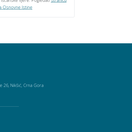
rišćanske vjere. Pogledati
stranicu
a Osnovne Istine
26, Nikšić, Crna Gora