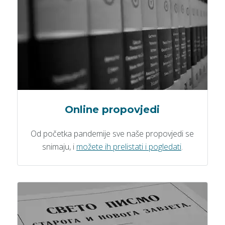
Online propovjedi
Od početka pandemije sve naše propovjedi se
snimaju, i
možete ih prelistati i pogledati
.