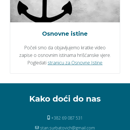
Osnovne istine
Počeli smo da objavljujemo kratke video
zapise o osnovnim istinama hrišćanske vjere.
Pogledati
stranicu za Osnovne Istine
Kako doći do nas
+382 69 087 531
stan.surbatovich@gmail.com