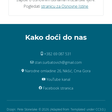
Pogledati
stranicu za Osnovne Istine
Kako doći do nas
+382 69 087 531
stan.surbatovich@gmail.com
Narodne omladine 26, Nikšić, Crna Gora
YouTube kanal
Facebook stranica
Dizajn:
Pete Stonelake
© 2026. (Adapted from
Templated
under CC3.0.)