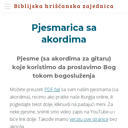
Biblijska hrišćanska zajednica
Pjesmarica sa
akordima
Pjesme (sa akordima za gitaru)
koje koristimo da proslavimo Bog
tokom bogosluženja
Možete preuzeti
PDF fajl
sa svim našim pjesmama (sa
akordima), recimo ako pratite naše liturgija online, ili
pogledajte tekst dolje, kliknuvši na padajući meni. Za
neke pjesme, snimili smo video zapis na YouTube-u i
biće link dolje. Takođe imamo
verziju ove stranice
bez
akorda