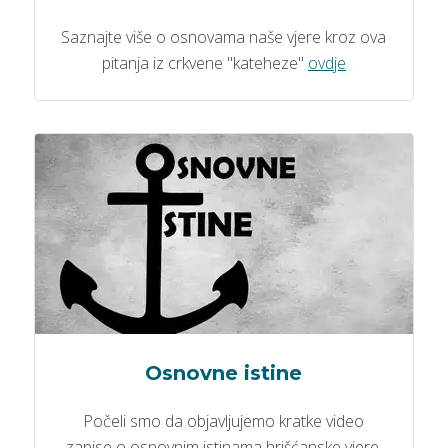
Saznajte više o osnovama naše vjere kroz ova
pitanja iz crkvene "kateheze"
ovdje
Osnovne istine
Počeli smo da objavljujemo kratke video
zapise o osnovnim istinama hrišćanske vjere.