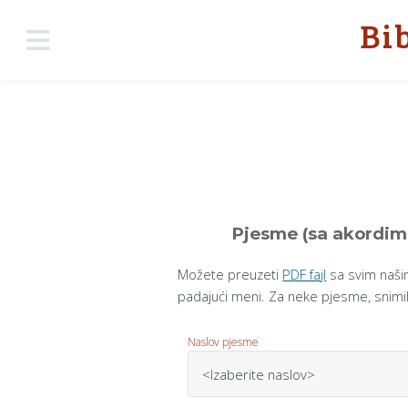
Bi
Pjesme (sa akordima
Možete preuzeti
PDF fajl
sa svim našim
padajući meni. Za neke pjesme, snimi
Naslov pjesme