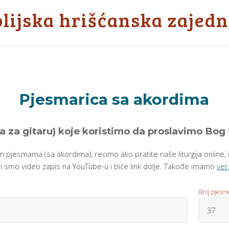
blijska hrišćanska zajedn
Pjesmarica sa akordima
 za gitaru) koje koristimo da proslavimo Bo
 pjesmama (sa akordima), recimo ako pratite naše liturgija online, ili
li smo video zapis na YouTube-u i biće link dolje. Takođe imamo
ver
Broj pjesm