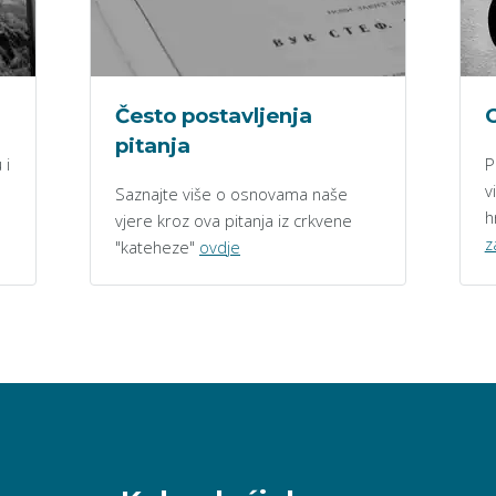
Često postavljenja
O
pitanja
 i
P
v
Saznajte više o osnovama naše
h
vjere kroz ova pitanja iz crkvene
z
"kateheze"
ovdje