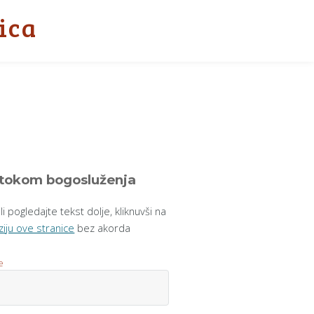
ica
g tokom bogosluženja
 pogledajte tekst dolje, kliknuvši na
ziju ove stranice
bez akorda
e