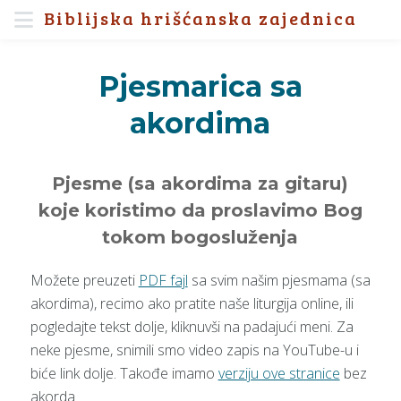
Biblijska hrišćanska zajednica
Pjesmarica sa
akordima
Pjesme (sa akordima za gitaru)
koje koristimo da proslavimo Bog
tokom bogosluženja
Možete preuzeti
PDF fajl
sa svim našim pjesmama (sa
akordima), recimo ako pratite naše liturgija online, ili
pogledajte tekst dolje, kliknuvši na padajući meni. Za
neke pjesme, snimili smo video zapis na YouTube-u i
biće link dolje. Takođe imamo
verziju ove stranice
bez
akorda