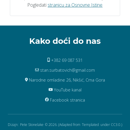
Pogledati
stranicu za Osnovne Istine
Kako doći do nas
+382 69 087 531
stan.surbatovich@gmail.com
Narodne omladine 26, Nikšić, Crna Gora
YouTube kanal
Facebook stranica
Dizajn:
Pete Stonelake
© 2026. (Adapted from
Templated
under CC3.0.)