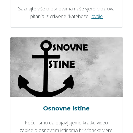
Saznajte više o osnovama naše vjere kroz ova
pitanja iz crkvene "kateheze"
ovdje
Osnovne istine
Počeli smo da objavljujemo kratke video
zapise o osnovnim istinama hrišćanske vjere.