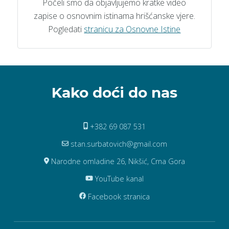
Počeli smo da objavljujemo kratke video
zapise o osnovnim istinama hrišćanske vjere.
Pogledati
stranicu za Osnovne Istine
Kako doći do nas
+382 69 087 531
stan.surbatovich@gmail.com
Narodne omladine 26, Nikšić, Crna Gora
YouTube kanal
Facebook stranica