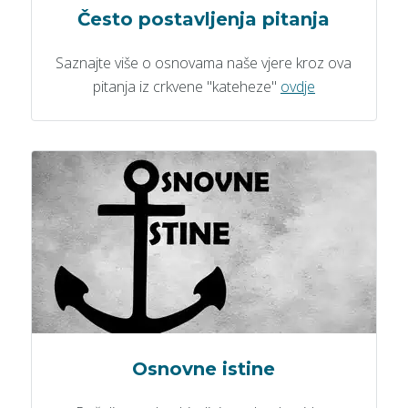
Često postavljenja pitanja
Saznajte više o osnovama naše vjere kroz ova
pitanja iz crkvene "kateheze"
ovdje
Osnovne istine