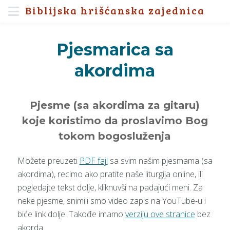
Biblijska hrišćanska zajednica
Pjesmarica sa
akordima
Pjesme (sa akordima za gitaru)
koje koristimo da proslavimo Bog
tokom bogosluženja
Možete preuzeti
PDF fajl
sa svim našim pjesmama (sa
akordima), recimo ako pratite naše liturgija online, ili
pogledajte tekst dolje, kliknuvši na padajući meni. Za
neke pjesme, snimili smo video zapis na YouTube-u i
biće link dolje. Takođe imamo
verziju ove stranice
bez
akorda