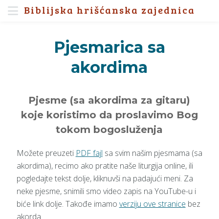
Biblijska hrišćanska zajednica
Pjesmarica sa
akordima
Pjesme (sa akordima za gitaru)
koje koristimo da proslavimo Bog
tokom bogosluženja
Možete preuzeti
PDF fajl
sa svim našim pjesmama (sa
akordima), recimo ako pratite naše liturgija online, ili
pogledajte tekst dolje, kliknuvši na padajući meni. Za
neke pjesme, snimili smo video zapis na YouTube-u i
biće link dolje. Takođe imamo
verziju ove stranice
bez
akorda