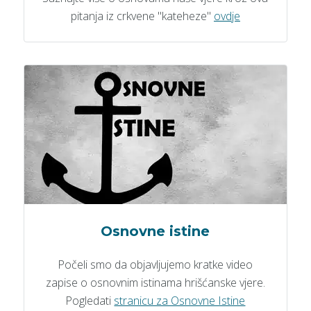
pitanja iz crkvene "kateheze"
ovdje
Osnovne istine
Počeli smo da objavljujemo kratke video
zapise o osnovnim istinama hrišćanske vjere.
Pogledati
stranicu za Osnovne Istine