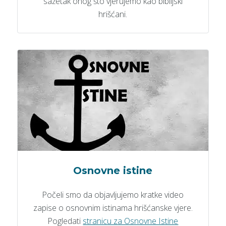
sažetak onog što vjerujemo kao biblijski
hrišćani.
Osnovne istine
Počeli smo da objavljujemo kratke video
zapise o osnovnim istinama hrišćanske vjere.
Pogledati
stranicu za Osnovne Istine