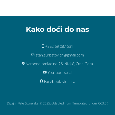
Kako doći do nas
+382 69 087 531
stan.surbatovich@gmail.com
Narodne omladine 26, Nikšić, Crna Gora
YouTube kanal
Facebook stranica
Dizajn:
Pete Stonelake
© 2025. (Adapted from
Templated
under CC3.0.)