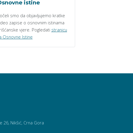
snovne istine
očeli smo da objavljujemo kratke
ideo zapise o osnovnim istinama
rišćanske vjere. Pogledati
stranicu
a Osnovne Istine
26, Nikšić, Crna Gora