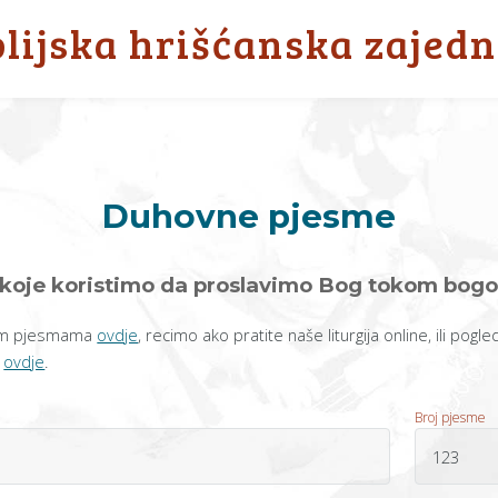
blijska hrišćanska zajedn
Duhovne pjesme
koje koristimo da proslavimo Bog tokom bogo
ašim pjesmama
ovdje
, recimo ako pratite naše liturgija online, ili pogl
e
ovdje
.
Broj pjesme