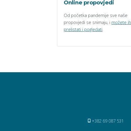
Online propovjedi
Od početka pandemije sve naše
propovjedi se snimaju, i
možete i
prelistati i pogledati
.
+382 69 087 531