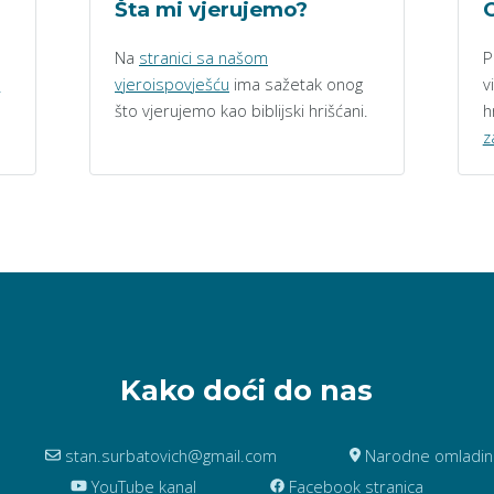
Šta mi vjerujemo?
O
Na
stranici sa našom
P
h
vjeroispovješću
ima sažetak onog
v
što vjerujemo kao biblijski hrišćani.
h
z
Kako doći do nas
stan.surbatovich@gmail.com
Narodne omladine 
YouTube kanal
Facebook stranica