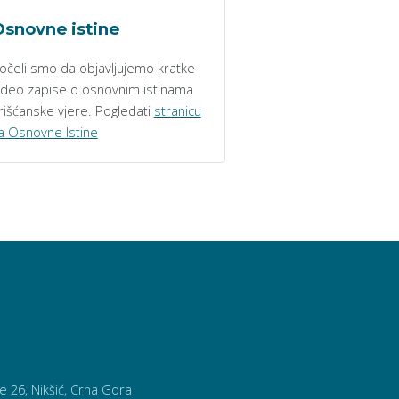
snovne istine
očeli smo da objavljujemo kratke
ideo zapise o osnovnim istinama
rišćanske vjere. Pogledati
stranicu
a Osnovne Istine
26, Nikšić, Crna Gora