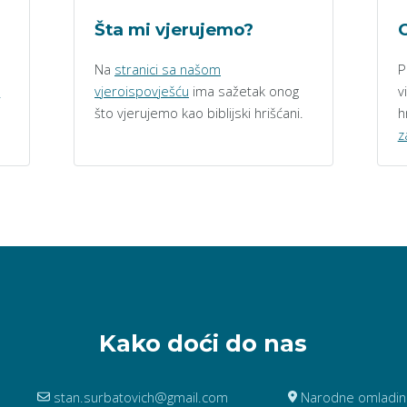
Šta mi vjerujemo?
O
Na
stranici sa našom
P
h
vjeroispovješću
ima sažetak onog
v
što vjerujemo kao biblijski hrišćani.
h
z
Kako doći do nas
stan.surbatovich@gmail.com
Narodne omladine 