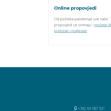
Online propovjedi
Od početka pandemije sve naše
propovjedi se snimaju, i
možete i
prelistati i pogledati
.
+382 69 087 531