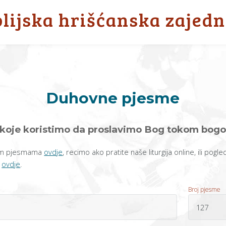
blijska hrišćanska zajedn
Duhovne pjesme
koje koristimo da proslavimo Bog tokom bogo
ašim pjesmama
ovdje
, recimo ako pratite naše liturgija online, ili pogl
e
ovdje
.
Broj pjesme