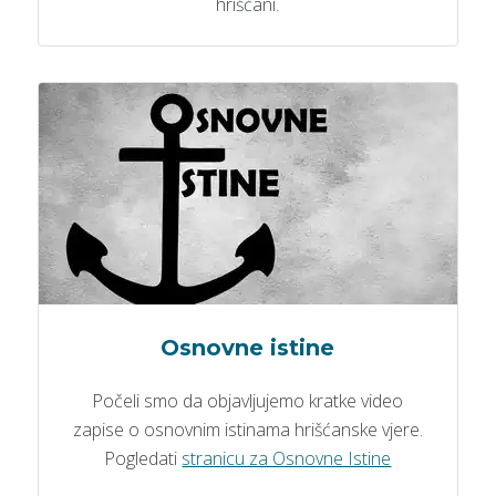
hrišćani.
Osnovne istine
Počeli smo da objavljujemo kratke video
zapise o osnovnim istinama hrišćanske vjere.
Pogledati
stranicu za Osnovne Istine