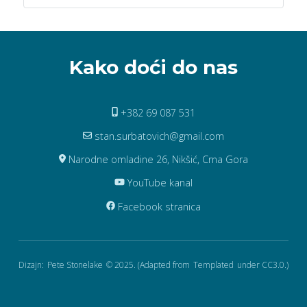
Kako doći do nas
+382 69 087 531
stan.surbatovich@gmail.com
Narodne omladine 26, Nikšić, Crna Gora
YouTube kanal
Facebook stranica
Dizajn:
Pete Stonelake
© 2025. (Adapted from
Templated
under CC3.0.)