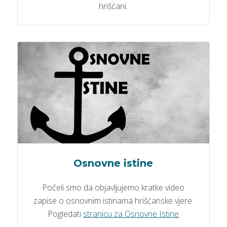
hrišćani.
Osnovne istine
Počeli smo da objavljujemo kratke video
zapise o osnovnim istinama hrišćanske vjere.
Pogledati
stranicu za Osnovne Istine