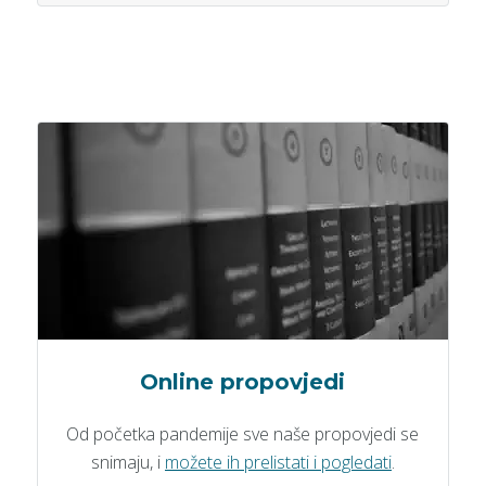
Online propovjedi
Od početka pandemije sve naše propovjedi se
snimaju, i
možete ih prelistati i pogledati
.