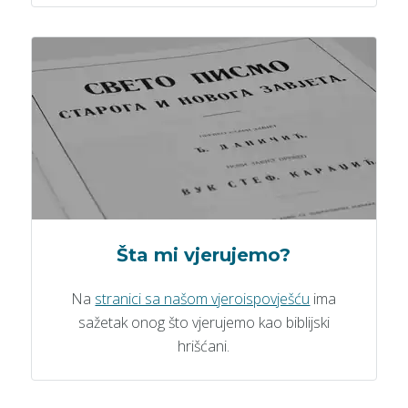
Šta mi vjerujemo?
Na
stranici sa našom vjeroispovješću
ima
sažetak onog što vjerujemo kao biblijski
hrišćani.