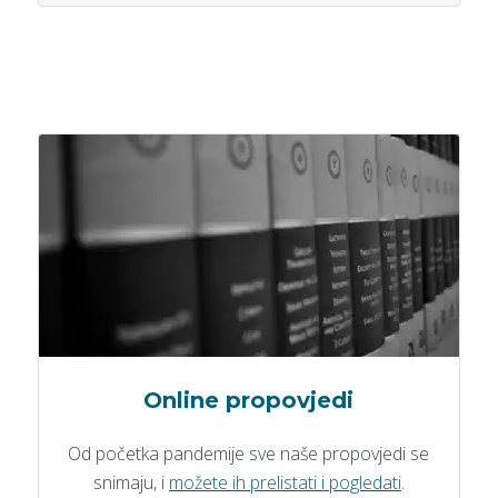
Online propovjedi
Od početka pandemije sve naše propovjedi se
snimaju, i
možete ih prelistati i pogledati
.