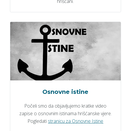
hrišćani.
Osnovne istine
Počeli smo da objavljujemo kratke video
zapise o osnovnim istinama hrišćanske vjere.
Pogledati
stranicu za Osnovne Istine