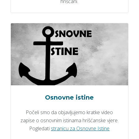
hrišćani.
Osnovne istine
Počeli smo da objavljujemo kratke video
zapise o osnovnim istinama hrišćanske vjere.
Pogledati
stranicu za Osnovne Istine